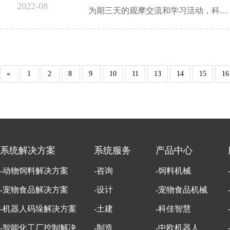
2022-08
为期三天的观摩交流和学习活动，科…
«
1
2
8
9
10
11
13
14
15
16
系统解决方案
系统服务
产品中心
-动物饲料解决方案
-咨询
-饲料机械
-宠物食品解决方案
-设计
-宠物食品机械
-机器人码垛解决方案
-土建
-科佳智慧
-智能化工厂控制解决
-制造
-中欧机器人