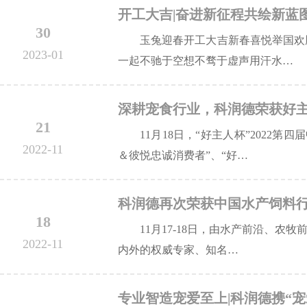
开工大吉|奋进新征程共绘新蓝
30
玉兔迎春开工大吉新春喜悦举国欢
2023-01
一起不驰于空想不骛于虚声用汗水…
深耕宠食行业，科润德荣获好主
21
11月18日，“好主人杯”202
2022-11
＆彼悦忠诚消费者”、“好…
科润德再次荣获中国水产饲料
18
11月17-18日，由水产前沿、农
2022-11
内外的权威专家、知名…
专业智造宠爱至上|科润德携“宠