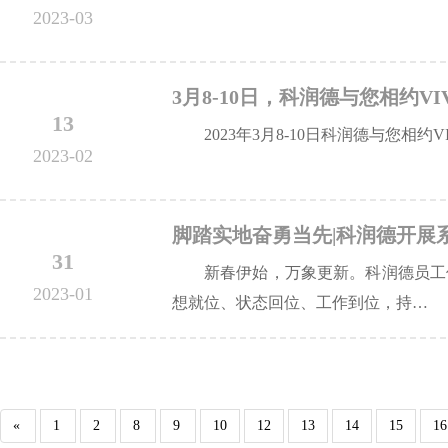
2023-03
3月8-10日，科润德与您相约VIVAs
13
2023年3月8-10日科润德与您相约VIV
2023-02
脚踏实地奋勇当先|科润德开展
31
新春伊始，万象更新。科润德员工
2023-01
想就位、状态回位、工作到位，持…
«
1
2
8
9
10
12
13
14
15
16