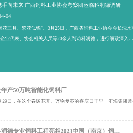
携手向未来|广西饲料工业协会考察团莅临科润德调研
04-04
“烟花三月、繁花似锦”。3月25日，广西省饲料工业协会会长沈
企业代表、协会相关人员等20余人到访科润德，进行细致深入
年产50万吨智能化饲料厂
月29日，在这个春暖花开、万物复苏的喜庆日子里，汇海集团
润德专业饲料工程亮相2023中国（南京）饲…