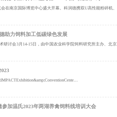
业展览会在南京国际博览中心盛大开幕。科润德携双U高性能粉碎机
润德助力饲料加工低碳绿色发展
研讨会3月14-15日，由中国农业科学院饲料研究所主办、北
023
datIMPACTExhibition&amp;ConventionCente…
参加温氏2023年两湖养禽饲料线培训大会