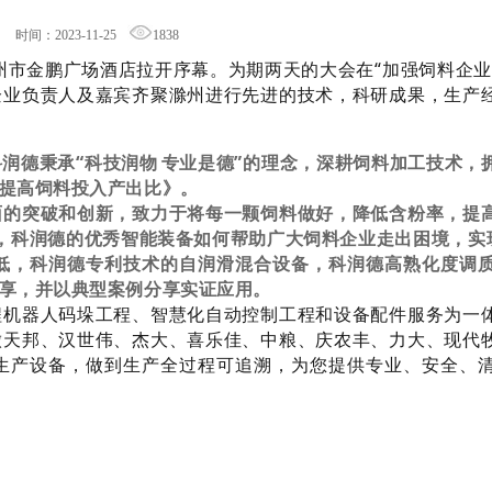
时间：2023-11-25
1838
州市金鹏广场酒店拉开序幕。为期两天的大会在“加强饲料企业
企业负责人及嘉宾齐聚滁州进行先进的技术，科研成果，生产
润德秉承“科技润物 专业是德”的理念，深耕饲料加工技术，
提高饲料投入产出比》。
面的突破和创新，致力于将每一颗饲料做好，降低含粉率，提
下，科润德的优秀智能装备如何帮助广大饲料企业走出困境，实
低，科润德专利技术的自润滑混合设备，科润德高熟化度调
享，并以典型案例分享实证应用。
程机器人码垛工程、智慧化自动控制工程和设备配件服务为一
徽天邦、汉世伟、杰大、喜乐佳、中粮、庆农丰、力大、现代
生产设备，做到生产全过程可追溯，为您提供专业、安全、